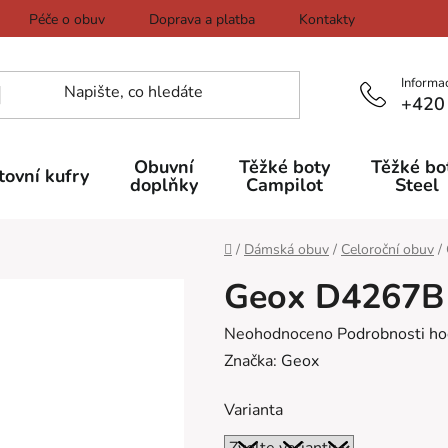
Péče o obuv
Doprava a platba
Kontakty
Informa
+420
Obuvní
Těžké boty
Těžké bo
tovní kufry
doplňky
Campilot
Steel
Domů
/
Dámská obuv
/
Celoroční obuv
/
Geox D4267B 
Průměrné
Neohodnoceno
Podrobnosti ho
hodnocení
Značka:
Geox
produktu
Varianta
je
0,0