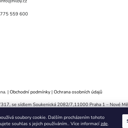
info
@
hilby.cz
775 559 600
ena.
|
Obchodní podmínky
|
Ochrana osobních údajů
467317, se sídlem Soukenická 2082/7,11000 Praha 1 – Nové Mě
e - oddíl C, vložka 197085.
oužívá soubory cookie. Dalším procházením tohoto
jete souhlas s jejich používáním.. Více informací
zde
.