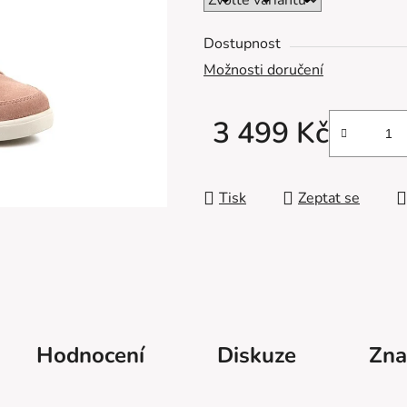
z
5
Dostupnost
hvězdiček.
Možnosti doručení
3 499 Kč
Měrná cena:
Tisk
Zeptat se
Hodnocení
Diskuze
Zna