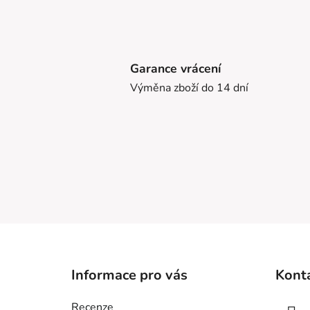
Garance vrácení
Výměna zboží do 14 dní
Z
á
Informace pro vás
Kont
p
a
Recenze