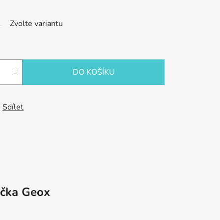
Zvolte variantu
DO KOŠÍKU
Sdílet
čka
Geox