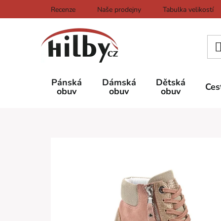
Přejít
Recenze
Naše prodejny
Tabulka velikostí
na
obsah
Pánská
Dámská
Dětská
Ces
obuv
obuv
obuv