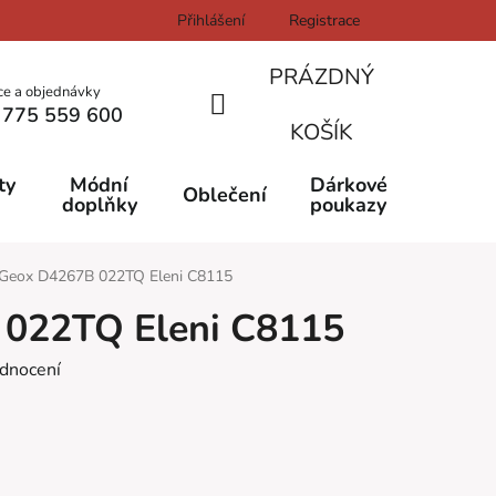
Přihlášení
Registrace
PRÁZDNÝ
ce a objednávky
 775 559 600
NÁKUPNÍ
KOŠÍK
KOŠÍK
ty
Módní
Dárkové
Oblečení
doplňky
poukazy
Geox D4267B 022TQ Eleni C8115
022TQ Eleni C8115
dnocení