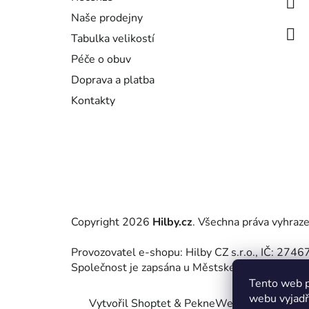
t
Naše prodejny
í
Tabulka velikostí
Péče o obuv
Doprava a platba
Kontakty
Copyright 2026
Hilby.cz
. Všechna práva vyhraz
Provozovatel e-shopu: Hilby CZ s.r.o., IČ: 27
Společnost je zapsána u Městského soudu v Praz
Tento web p
webu vyjadřu
Vytvořil Shoptet
&
PekneWeby