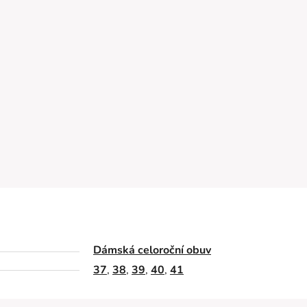
Dámská celoroční obuv
37
,
38
,
39
,
40
,
41