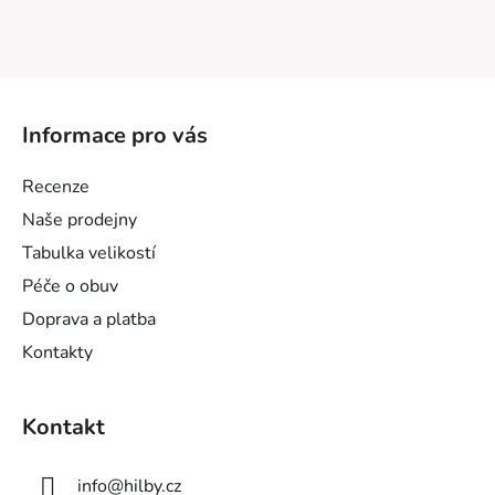
Z
á
Informace pro vás
p
a
Recenze
t
Naše prodejny
í
Tabulka velikostí
Péče o obuv
Doprava a platba
Kontakty
Kontakt
info
@
hilby.cz