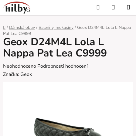
Přejít
Hledat
NÁKUP
na
KOŠÍK
obsah
Domů
/
Dámská obuv
/
Baleríny, mokasíny
/
Geox D24M4L Lola L Nappa
Pat Lea C9999
Geox D24M4L Lola L
Nappa Pat Lea C9999
Průměrné
Neohodnoceno
Podrobnosti hodnocení
hodnocení
Značka:
Geox
produktu
je
0,0
z
5
hvězdiček.