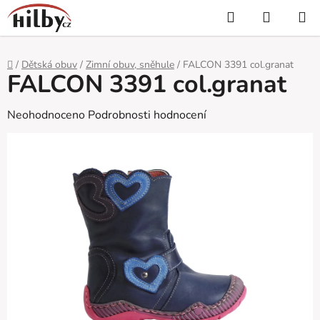
Přejít
Hledat
NÁKUP
na
KOŠÍK
obsah
Domů
/
Dětská obuv
/
Zimní obuv, sněhule
/
FALCON 3391 col.granat
FALCON 3391 col.granat
Průměrné
Neohodnoceno
Podrobnosti hodnocení
hodnocení
produktu
je
0,0
z
5
hvězdiček.