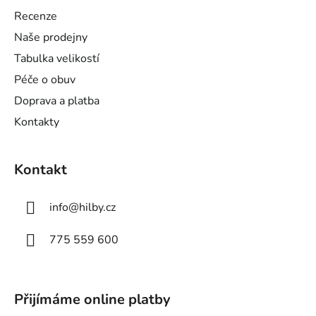
a
Recenze
t
Naše prodejny
í
Tabulka velikostí
Péče o obuv
Doprava a platba
Kontakty
Kontakt
info
@
hilby.cz
775 559 600
Přijímáme online platby