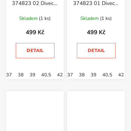
374823 02 Divecat
374823 01 Divecat
V2 Lite
V2 Lite
Skladem
(1 ks)
Skladem
(1 ks)
499 Kč
499 Kč
DETAIL
DETAIL
37
38
39
40,5
42
37
43
38
44,5
39
46
40,5
47
42