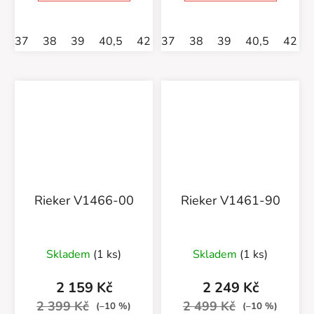
37
38
39
40,5
42
37
43
38
44,5
39
46
40,5
47
42
Rieker V1466-00
Rieker V1461-90
Průměrné
Skladem
(1 ks)
Skladem
(1 ks)
hodnocení
produktu
2 159 Kč
2 249 Kč
je
2 399 Kč
2 499 Kč
(–10 %)
(–10 %)