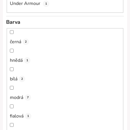
Under Armour
1
Barva
černá
2
hnědá
1
bílá
2
modrá
7
fialová
1