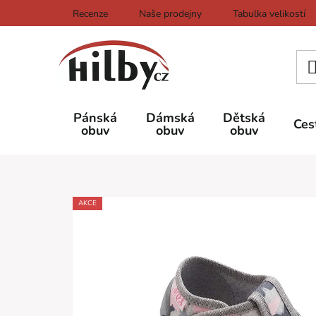
Přejít
Recenze
Naše prodejny
Tabulka velikostí
na
obsah
Pánská
Dámská
Dětská
Ces
obuv
obuv
obuv
AKCE