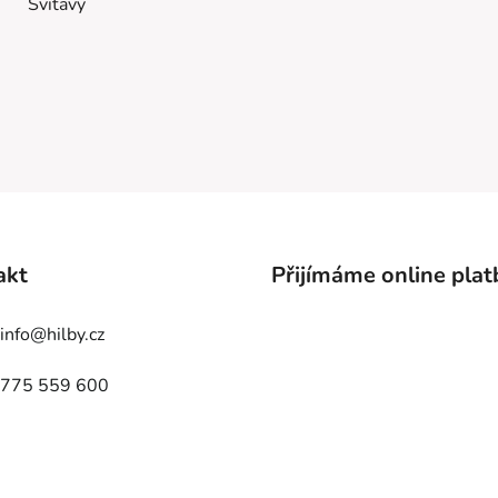
Svitavy
akt
Přijímáme online plat
info
@
hilby.cz
775 559 600