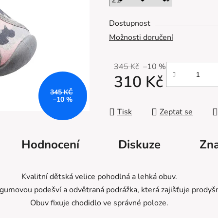
z
5
Dostupnost
hvězdiček.
Možnosti doručení
345 Kč
–10 %
310 Kč
345 KČ
Měrná cena:
–10 %
Tisk
Zeptat se
Hodnocení
Diskuze
Zn
Kvalitní dětská velice pohodlná a lehká obuv.
s gumovou podešví a odvětraná podrážka, která zajišťuje prodyš
Obuv fixuje chodidlo ve správné poloze.