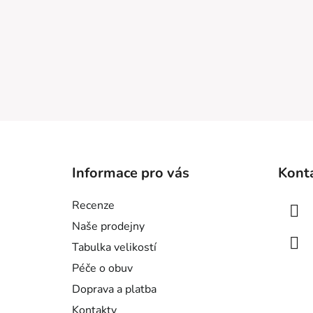
Z
á
Informace pro vás
Kont
p
a
Recenze
t
Naše prodejny
í
Tabulka velikostí
Péče o obuv
Doprava a platba
Kontakty