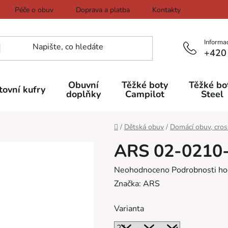
Péče o obuv
Doprava a platba
Kontakty
Informa
+420
Obuvní
Těžké boty
Těžké bo
tovní kufry
doplňky
Campilot
Steel
Domů
/
Dětská obuv
/
Domácí obuv, cros
ARS 02-0210
Průměrné
Neohodnoceno
Podrobnosti ho
hodnocení
Značka:
ARS
produktu
Varianta
je
0,0