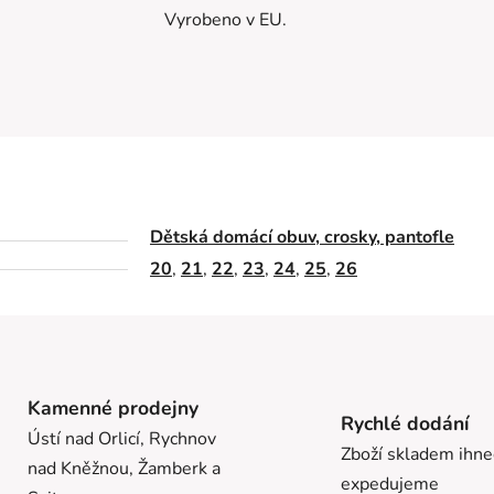
Vyrobeno v EU.
Dětská domácí obuv, crosky, pantofle
20
,
21
,
22
,
23
,
24
,
25
,
26
Kamenné prodejny
Rychlé dodání
Ústí nad Orlicí, Rychnov
Zboží skladem ihn
nad Kněžnou, Žamberk a
expedujeme