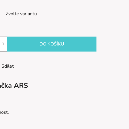
Zvolte variantu
DO KOŠÍKU
Sdílet
ačka
ARS
nost.