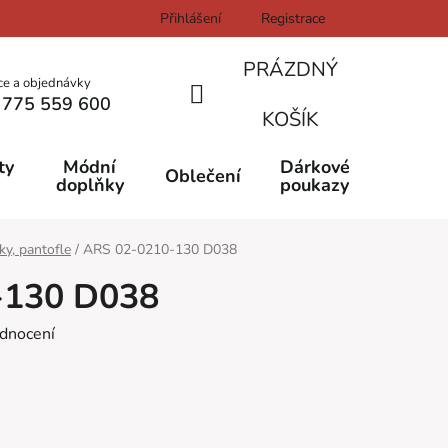
Přihlášení
Registrace
PRÁZDNÝ
ce a objednávky
 775 559 600
NÁKUPNÍ
KOŠÍK
KOŠÍK
ty
Módní
Dárkové
Oblečení
doplňky
poukazy
ky, pantofle
/
ARS 02-0210-130 D038
-130 D038
dnocení