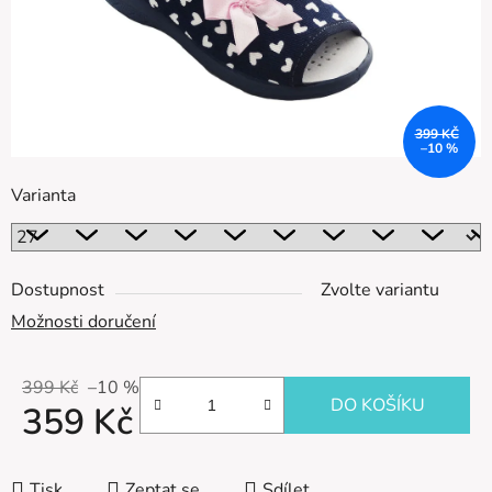
399 KČ
–10 %
Varianta
Dostupnost
Zvolte variantu
Možnosti doručení
399 Kč
–10 %
DO KOŠÍKU
359 Kč
Měrná cena:
Tisk
Zeptat se
Sdílet