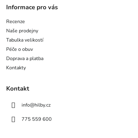
á
Informace pro vás
p
a
Recenze
t
Naše prodejny
í
Tabulka velikostí
Péče o obuv
Doprava a platba
Kontakty
Kontakt
info
@
hilby.cz
775 559 600