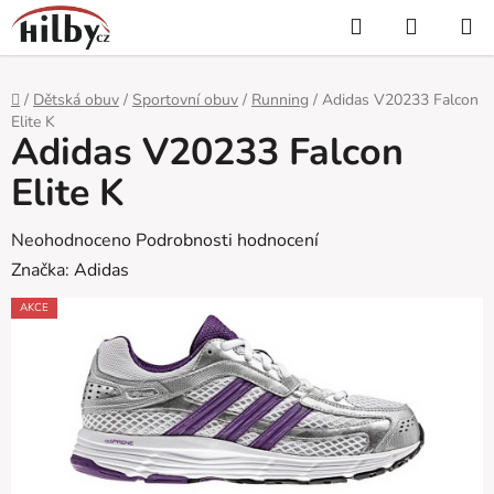
Přejít
Hledat
NÁKUP
na
KOŠÍK
obsah
Domů
/
Dětská obuv
/
Sportovní obuv
/
Running
/
Adidas V20233 Falcon
Elite K
Adidas V20233 Falcon
Elite K
Průměrné
Neohodnoceno
Podrobnosti hodnocení
hodnocení
Značka:
Adidas
produktu
AKCE
je
0,0
z
5
hvězdiček.