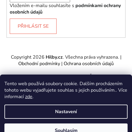
Vložením e-mailu souhlasíte s
podmínkami ochrany
osobních údajů
PŘIHLÁSIT SE
Copyright 2026
Hilby.cz
. Všechna práva vyhrazena.
|
Obchodní podmínky
|
Ochrana osobních údajů
Provozovatel e-shopu: Hilby CZ s.r.o., IČ: 27467317, se
sídlem Soukenická 2082/7,11000 Praha 1 – Nové
Tento web používá soubory cookie. Dalším procházením
Město.
tohoto webu vyjadřujete souhlas s jejich používáním.. Více
Společnost je zapsána u Městského soudu v Praze -
informací
zde
.
oddíl C, vložka 197085.
Nastavení
Vytvořil Shoptet
&
PekneWeby
Souhlasím