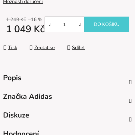
Možnosti doručení
1 249 Kč
–16 %
DO KOŠÍKU
1 049 Kč
Měrná cena:
Tisk
Zeptat se
Sdílet
Popis
Značka
Adidas
Diskuze
Hodnocení