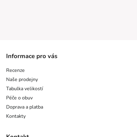
Z
á
Informace pro vás
p
a
Recenze
t
Naše prodejny
í
Tabulka velikostí
Péče o obuv
Doprava a platba
Kontakty
Kontakt