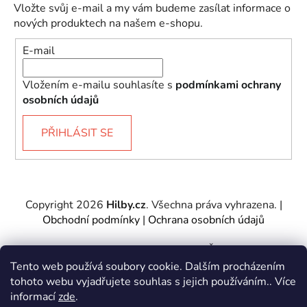
Vložte svůj e-mail a my vám budeme zasílat informace o
nových produktech na našem e-shopu.
E-mail
Vložením e-mailu souhlasíte s
podmínkami ochrany
osobních údajů
PŘIHLÁSIT SE
Copyright 2026
Hilby.cz
. Všechna práva vyhrazena.
|
Obchodní podmínky
|
Ochrana osobních údajů
Provozovatel e-shopu: Hilby CZ s.r.o., IČ: 27467317, se
sídlem Soukenická 2082/7,11000 Praha 1 – Nové
Tento web používá soubory cookie. Dalším procházením
Město.
tohoto webu vyjadřujete souhlas s jejich používáním.. Více
Společnost je zapsána u Městského soudu v Praze -
informací
zde
.