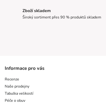
Zboží skladem
Široký sortiment přes 90 % produktů skladem
Z
á
Informace pro vás
p
a
Recenze
t
Naše prodejny
í
Tabulka velikostí
Péče o obuv