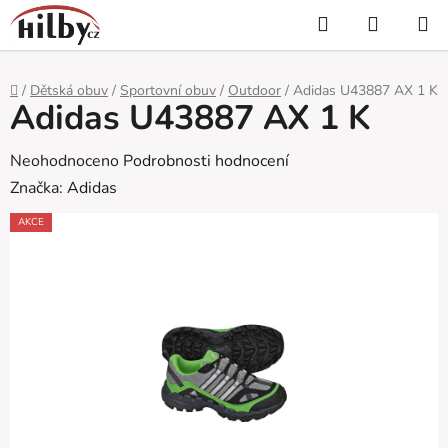
Přejít
Hledat
NÁKUP
na
KOŠÍK
obsah
Domů
/
Dětská obuv
/
Sportovní obuv
/
Outdoor
/
Adidas U43887 AX 1 K
Adidas U43887 AX 1 K
Průměrné
Neohodnoceno
Podrobnosti hodnocení
hodnocení
Značka:
Adidas
produktu
AKCE
je
0,0
z
5
hvězdiček.