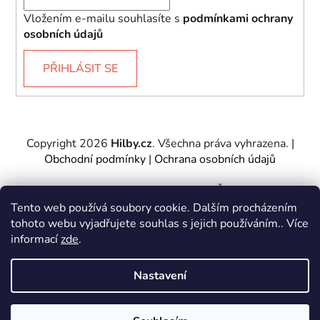
Vložením e-mailu souhlasíte s
podmínkami ochrany
osobních údajů
PŘIHLÁSIT SE
Copyright 2026
Hilby.cz
. Všechna práva vyhrazena.
|
Obchodní podmínky
|
Ochrana osobních údajů
Provozovatel e-shopu: Hilby CZ s.r.o., IČ: 27467317, se
sídlem Soukenická 2082/7,11000 Praha 1 – Nové
Tento web používá soubory cookie. Dalším procházením
Město.
tohoto webu vyjadřujete souhlas s jejich používáním.. Více
Společnost je zapsána u Městského soudu v Praze -
informací
zde
.
oddíl C, vložka 197085.
Nastavení
Vytvořil Shoptet
&
PekneWeby