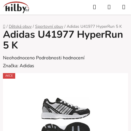
Přejít
Hledat
NÁKUP
na
KOŠÍK
obsah
Domů
/
Dětská obuv
/
Sportovní obuv
/
Adidas U41977 HyperRun 5 K
Adidas U41977 HyperRun
5 K
Průměrné
Neohodnoceno
Podrobnosti hodnocení
hodnocení
Značka:
Adidas
produktu
AKCE
je
0,0
z
5
hvězdiček.