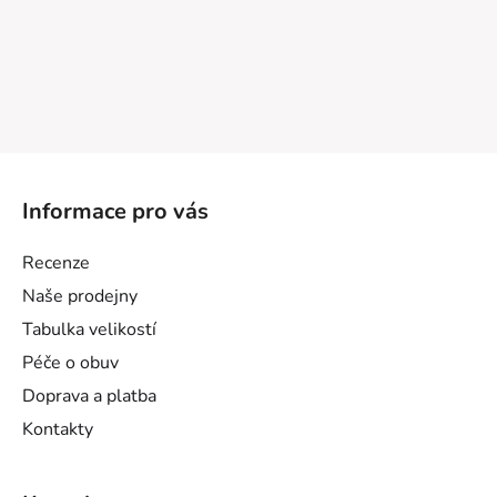
Z
á
Informace pro vás
p
a
Recenze
t
Naše prodejny
í
Tabulka velikostí
Péče o obuv
Doprava a platba
Kontakty