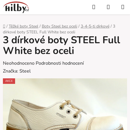
Přejít
Hledat
NÁKUP
na
KOŠÍK
obsah
Domů
/
Těžké boty Steel
/
Boty Steel bez oceli
/
3-4-5-ti dirkové
/
3
dírkové boty STEEL Full White bez oceli
3 dírkové boty STEEL Full
White bez oceli
Průměrné
Neohodnoceno
Podrobnosti hodnocení
hodnocení
Značka:
Steel
produktu
AKCE
je
0,0
z
5
hvězdiček.