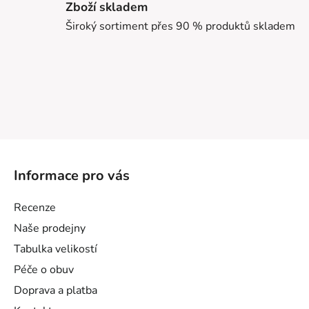
Zboží skladem
Široký sortiment přes 90 % produktů skladem
Z
á
Informace pro vás
p
a
Recenze
t
Naše prodejny
í
Tabulka velikostí
Péče o obuv
Doprava a platba