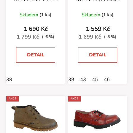
Nubuk bez oceli
bez oceli
Skladem
(1 ks)
Skladem
(1 ks)
1 690 Kč
1 559 Kč
1 799 Kč
1 699 Kč
(–6 %)
(–8 %)
DETAIL
DETAIL
38
39
43
45
46
AKCE
AKCE