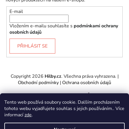
E-mail
Vložením e-mailu souhlasíte s
podmínkami ochrany
osobních údajů
PŘIHLÁSIT SE
Copyright 2026
Hilby.cz
. Všechna práva vyhrazena.
|
Obchodní podmínky
|
Ochrana osobních údajů
Provozovatel e-shopu: Hilby CZ s.r.o., IČ: 27467317, se
sídlem Soukenická 2082/7,11000 Praha 1 – Nové
Tento web používá soubory cookie. Dalším procházením
Město.
tohoto webu vyjadřujete souhlas s jejich používáním.. Více
Společnost je zapsána u Městského soudu v Praze -
informací
zde
.
oddíl C, vložka 197085.