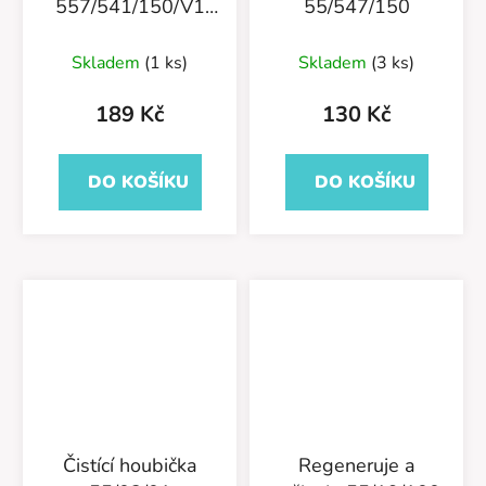
557/541/150/V1
55/547/150
Exotic Breeze
Skladem
(1 ks)
Skladem
(3 ks)
189 Kč
130 Kč
DO KOŠÍKU
DO KOŠÍKU
Čistící houbička
Regeneruje a