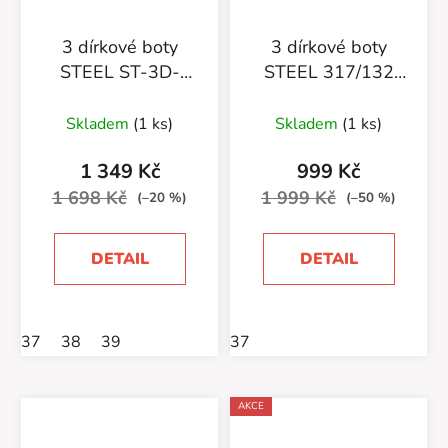
3 dírkové boty
3 dírkové boty
STEEL ST-3D-
STEEL 317/132
280/LUG CRAZY
RED
BEIGE bez oceli
Skladem
(1 ks)
Skladem
(1 ks)
1 349 Kč
999 Kč
1 698 Kč
1 999 Kč
(–20 %)
(–50 %)
DETAIL
DETAIL
37
38
39
37
AKCE