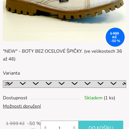
1 999
KČ
–50 %
"NEW" - BOTY BEZ OCELOVÉ ŠPIČKY. (ve velikostech 36
až 46)
Varianta
Dostupnost
Skladem
(1 ks)
Možnosti doručení
1 999 Kč
–50 %
DO KOŠÍKU